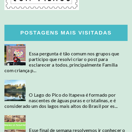
POSTAGENS MAIS VISITADAS
Posso levar comida para EUA?
Essa pergunta é tão comum nos grupos que
participo que resolvi criar o post para
esclarecer a todos, principalmente Família
com criança p...
Campos do Jordão - Conheça o Lago mais alto
do Brasil
O Lago do Pico do Itapeva é formado por
nascentes de águas puras e cristalinas, e é
considerado um dos lagos mais altos do Brasil por es...
Mercado de Produtores, a "Cadeg" da Barra
da Tijuca
Esse final de semana resolvemos ir conhecer o