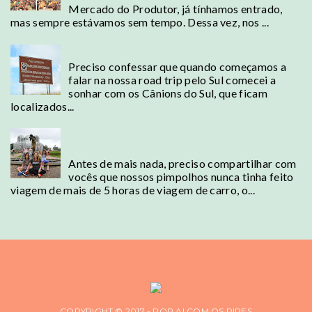
Mercado do Produtor, já tínhamos entrado,
mas sempre estávamos sem tempo. Dessa vez, nos ...
Cambará do Sul - A terra dos Cânions
Preciso confessar que quando começamos a
falar na nossa road trip pelo Sul comecei a
sonhar com os Cânions do Sul, que ficam
localizados...
Road Trip - Do Rio de Janeiro ao Rio Grande
do Sul com Crianças
Antes de mais nada, preciso compartilhar com
vocês que nossos pimpolhos nunca tinha feito
viagem de mais de 5 horas de viagem de carro, o...
COPYRIGHT © 2017 - POR AI COM OS PIRES