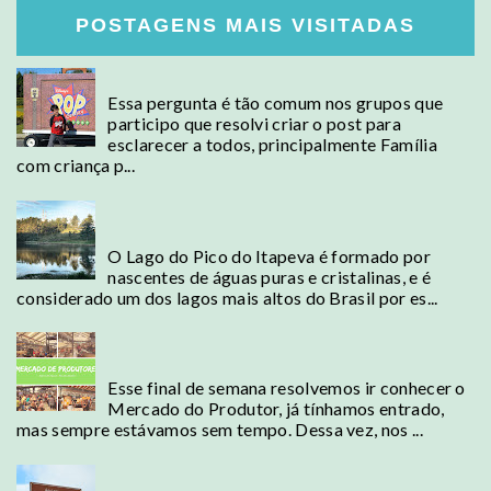
POSTAGENS MAIS VISITADAS
Posso levar comida para EUA?
Essa pergunta é tão comum nos grupos que
participo que resolvi criar o post para
esclarecer a todos, principalmente Família
com criança p...
Campos do Jordão - Conheça o Lago mais alto
do Brasil
O Lago do Pico do Itapeva é formado por
nascentes de águas puras e cristalinas, e é
considerado um dos lagos mais altos do Brasil por es...
Mercado de Produtores, a "Cadeg" da Barra
da Tijuca
Esse final de semana resolvemos ir conhecer o
Mercado do Produtor, já tínhamos entrado,
mas sempre estávamos sem tempo. Dessa vez, nos ...
Cambará do Sul - A terra dos Cânions