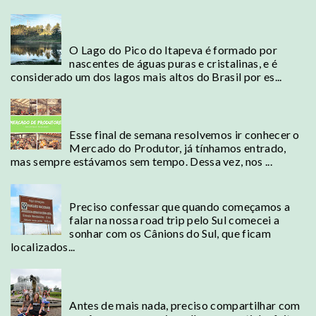
Campos do Jordão - Conheça o Lago mais alto
do Brasil
O Lago do Pico do Itapeva é formado por
nascentes de águas puras e cristalinas, e é
considerado um dos lagos mais altos do Brasil por es...
Mercado de Produtores, a "Cadeg" da Barra
da Tijuca
Esse final de semana resolvemos ir conhecer o
Mercado do Produtor, já tínhamos entrado,
mas sempre estávamos sem tempo. Dessa vez, nos ...
Cambará do Sul - A terra dos Cânions
Preciso confessar que quando começamos a
falar na nossa road trip pelo Sul comecei a
sonhar com os Cânions do Sul, que ficam
localizados...
Road Trip - Do Rio de Janeiro ao Rio Grande
do Sul com Crianças
Antes de mais nada, preciso compartilhar com