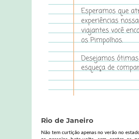
Rio de Janeiro
Não tem curtição apenas no verão no estad
os passeios bate-volta, sem contar os p