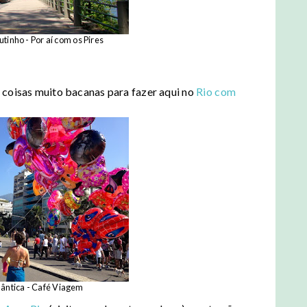
tinho - Por aí com os Pires
 coisas muito bacanas para fazer aqui no
Rio com
lântica - Café Viagem